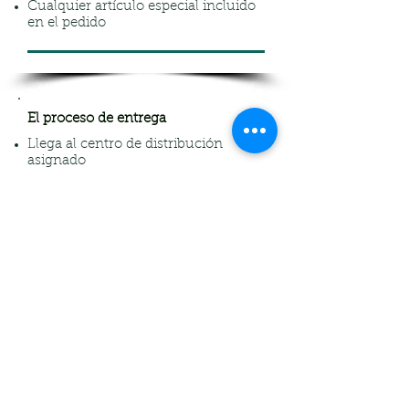
Cualquier artículo especial incluido
en el pedido
El proceso de entrega
Llega al centro de distribución
asignado
Regístrese con el personal
Carga cajas de alimentos en tu
vehículo
Confirma dirección correcta
Entrega al/los cliente(s)
Toca o llama al timbre para avisar
que el pedido haya sido entregado.
Los clientes reciben un plazo para la
entrega; no es necesario cumplirlos.
Los voluntarios pueden enviar
mensajes de texto a los clientes con
información sobre la entrega, pero
no es obligatorio.